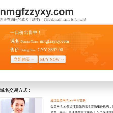
nmgfzzyxy.com
您正在访问的域名可以转让!This domain name is for sale!
一口价出售中！
域名
nmgfzzyxy.com
Domain Name:
售价
CNY 3897.00
Listing Price:
立即购买
BUY NOW
>>
>>
域名交易方式：
通过金名网(4.cn) 中介交易
金名网(4.cn)是全球领先的域名交易服务机
简单、安全、专业的第三方服务！ 为了保证交