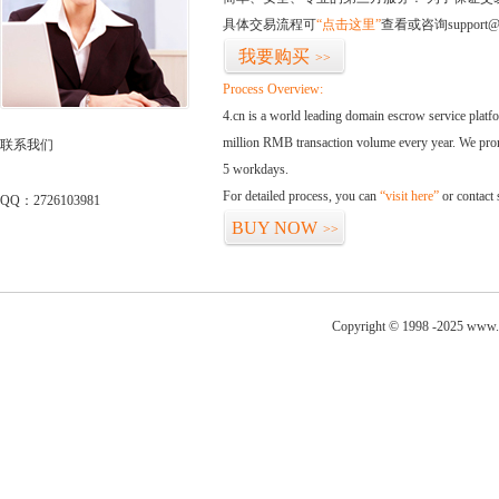
具体交易流程可
“点击这里”
查看或咨询support@
我要购买
>>
Process Overview:
4.cn is a world leading domain escrow service plat
million RMB transaction volume every year. We promi
联系我们
5 workdays.
For detailed process, you can
“visit here”
or contact
QQ：2726103981
BUY NOW
>>
Copyright © 1998 -2025 www.